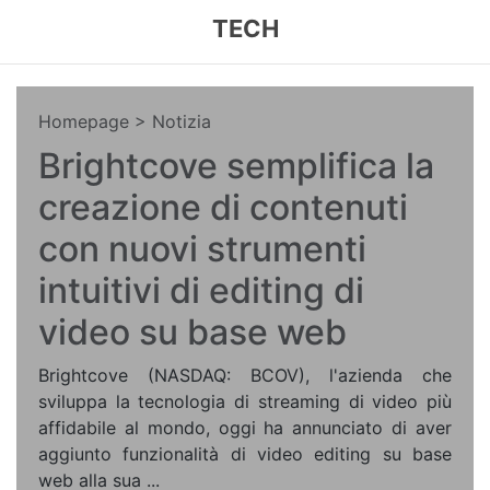
TECH
Homepage
> Notizia
Brightcove semplifica la
creazione di contenuti
con nuovi strumenti
intuitivi di editing di
video su base web
Brightcove (NASDAQ: BCOV), l'azienda che
sviluppa la tecnologia di streaming di video più
affidabile al mondo, oggi ha annunciato di aver
aggiunto funzionalità di video editing su base
web alla sua ...