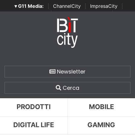
▾ G11 Media:
|
ChannelCity
|
ImpresaCity
|
SecurityOpenLab
|
Italian Channel Awards
|
Italian
Project Awards
|
Italian Security Awards
|
...
Newsletter
Cerca
PRODOTTI
MOBILE
DIGITAL LIFE
GAMING