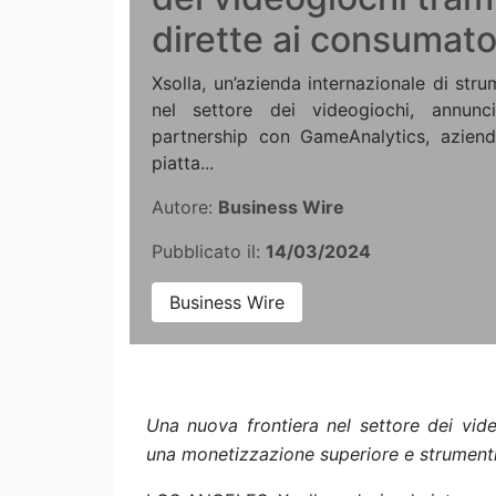
dirette ai consumato
Xsolla, un’azienda internazionale di stru
nel settore dei videogiochi, annunc
partnership con GameAnalytics, azien
piatta...
Autore:
Business Wire
Pubblicato il:
14/03/2024
Business Wire
Una nuova frontiera nel settore dei vide
una monetizzazione superiore e strumenti