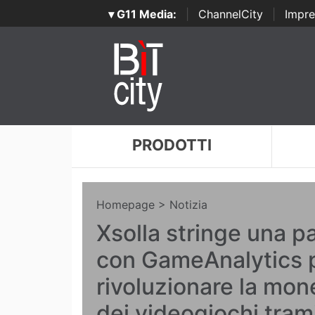
▾ G11 Media:
|
ChannelCity
|
Impre
PRODOTTI
Homepage
> Notizia
Xsolla stringe una p
con GameAnalytics 
rivoluzionare la mon
dei videogiochi tram