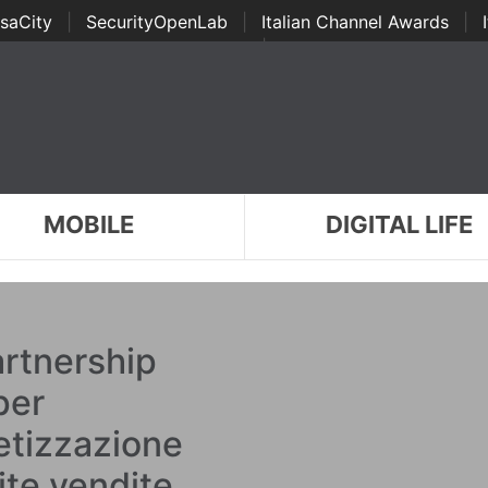
saCity
|
SecurityOpenLab
|
Italian Channel Awards
|
Awards
|
...
MOBILE
DIGITAL LIFE
artnership
per
etizzazione
ite vendite