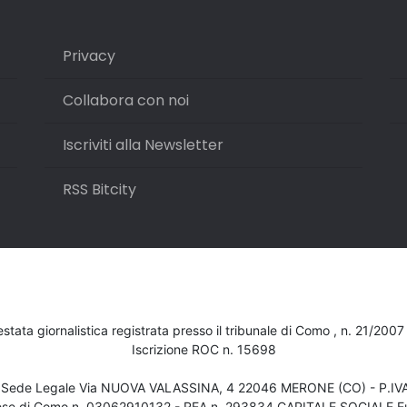
Privacy
Collabora con noi
Iscriviti alla Newsletter
RSS Bitcity
testata giornalistica registrata presso il tribunale di Como , n. 21/200
Iscrizione ROC n. 15698
- Sede Legale Via NUOVA VALASSINA, 4 22046 MERONE (CO) - P.I
ese di Como n. 03062910132 - REA n. 293834 CAPITALE SOCIALE Eu