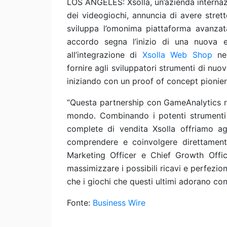
LOS ANGELES: Xsolla, un’azienda internazi
dei videogiochi, annuncia di avere stre
sviluppa l’omonima piattaforma avanzata
accordo segna l’inizio di una nuova e
all’integrazione di
Xsolla Web Shop
nel
fornire agli sviluppatori strumenti di nuo
iniziando con un proof of concept pionier
“Questa partnership con GameAnalytics rap
mondo. Combinando i potenti strumenti G
complete di vendita Xsolla offriamo agl
comprendere e coinvolgere direttamente
Marketing Officer e Chief Growth Office
massimizzare i possibili ricavi e perfezio
che i giochi che questi ultimi adorano con
Fonte:
Business Wire