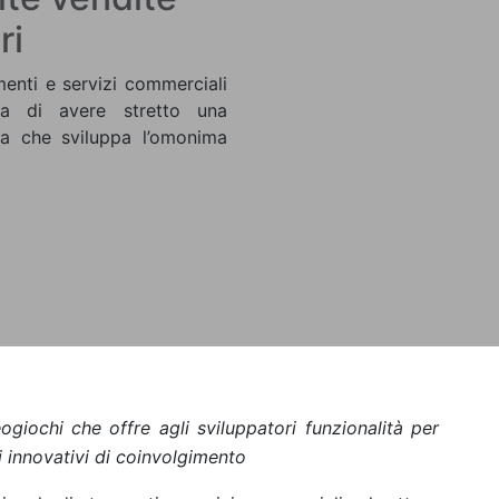
ri
menti e servizi commerciali
ia di avere stretto una
da che sviluppa l’omonima
ogiochi che offre agli sviluppatori funzionalità per
 innovativi di coinvolgimento