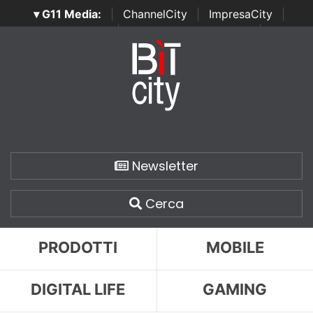
▾ G11 Media:
|
ChannelCity
|
ImpresaCity
|
SecurityOpenLab
|
Italian Channel Awards
|
Italian
Project Awards
|
Italian Security Awards
|
...
Newsletter
Cerca
PRODOTTI
MOBILE
DIGITAL LIFE
GAMING