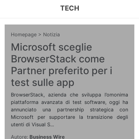
TECH
Homepage
> Notizia
Microsoft sceglie
BrowserStack come
Partner preferito per i
test sulle app
BrowserStack, azienda che sviluppa l’omonima
piattaforma avanzata di test software, oggi ha
annunciato una partnership strategica con
Microsoft per supportare la transizione degli
utenti di Visual S...
Autore:
Business Wire