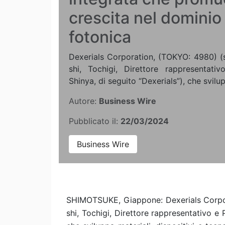
crescita nel dominio 
fotonica
Dexerials Corporation, (TOKYO: 4980) (
shi, Tochigi, Direttore rappresentativ
Shinya, di seguito “Dexerials”), che svilupp
Autore:
Business Wire
Pubblicato il:
22/03/2024
Business Wire
SHIMOTSUKE, Giappone: Dexerials Corpor
shi, Tochigi, Direttore rappresentativo e 