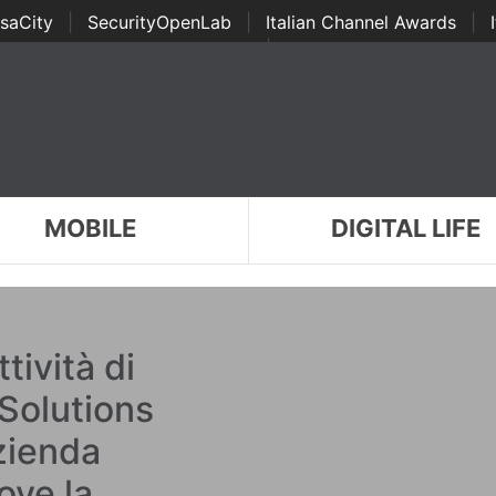
saCity
|
SecurityOpenLab
|
Italian Channel Awards
|
Awards
|
...
MOBILE
DIGITAL LIFE
ttività di
Solutions
zienda
ove la