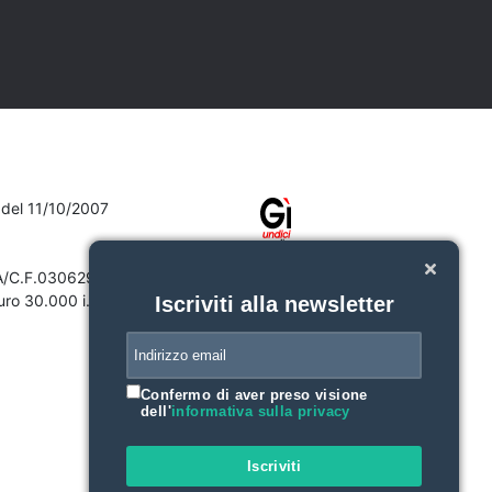
7 del 11/10/2007
VA/C.F.03062910132
ro 30.000 i.v.
Iscriviti alla newsletter
Confermo di aver preso visione
dell'
informativa sulla privacy
Iscriviti