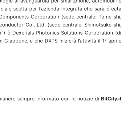
nologie all’avanguardia per smartphone, automobili e
ociale scelta per l’azienda integrata che sarà creata
n Components Corporation (sede centrale: Tome-shi,
onductor Co., Ltd. (sede centrale: Shimotsuke-shi,
”) è Dexerials Photonics Solutions Corporation (di
n Giappone, e che DXPS inizierà l’attività il 1º aprile
rimanere sempre informato con le notizie di
BitCity.it