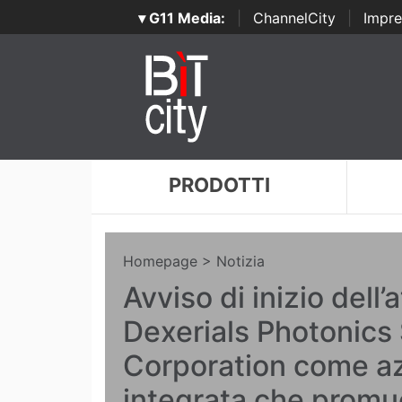
▾ G11 Media:
|
ChannelCity
|
Impre
PRODOTTI
Homepage
> Notizia
Avviso di inizio dell’a
Dexerials Photonics 
Corporation come a
integrata che promu