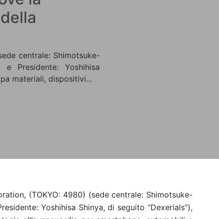
della
sede centrale: Shimotsuke-
o e Presidente: Yoshihisa
a materiali, dispositivi...
ation, (TOKYO: 4980) (sede centrale: Shimotsuke-
Presidente: Yoshihisa Shinya, di seguito “Dexerials”),