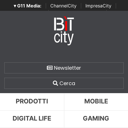
▾ G11 Media:
|
ChannelCity
|
ImpresaCity
|
SecurityOpenLab
|
Italian Channel Awards
|
Italian
Project Awards
|
Italian Security Awards
|
...
Newsletter
Cerca
PRODOTTI
MOBILE
DIGITAL LIFE
GAMING