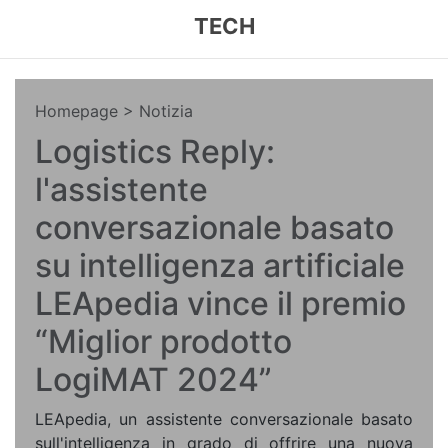
TECH
Homepage
> Notizia
Logistics Reply:
l'assistente
conversazionale basato
su intelligenza artificiale
LEApedia vince il premio
“Miglior prodotto
LogiMAT 2024”
LEApedia, un assistente conversazionale basato
sull'intelligenza in grado di offrire una nuova