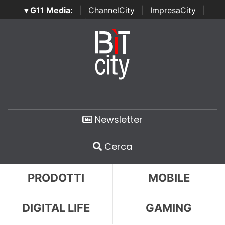
▾ G11 Media:
|
ChannelCity
|
ImpresaCity
|
SecurityOpenLab
|
Italian Channel Awards
|
Italian
Project Awards
|
Italian Security Awards
|
...
Newsletter
Cerca
PRODOTTI
MOBILE
DIGITAL LIFE
GAMING