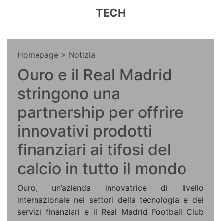
TECH
Homepage
> Notizia
Ouro e il Real Madrid
stringono una
partnership per offrire
innovativi prodotti
finanziari ai tifosi del
calcio in tutto il mondo
Ouro, un’azienda innovatrice di livello
internazionale nei settori della tecnologia e dei
servizi finanziari e il Real Madrid Football Club