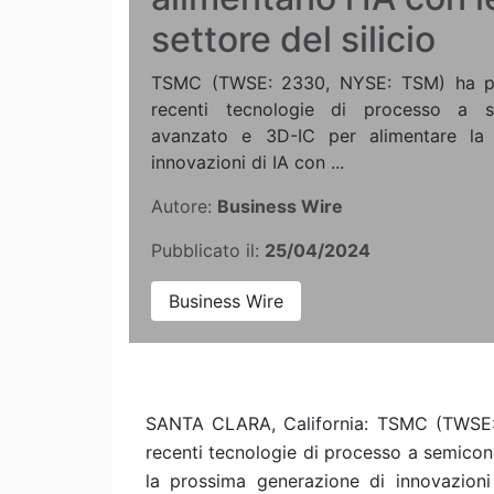
settore del silicio
TSMC (TWSE: 2330, NYSE: TSM) ha pre
recenti tecnologie di processo a se
avanzato e 3D-IC per alimentare la 
innovazioni di IA con ...
Autore:
Business Wire
Pubblicato il:
25/04/2024
Business Wire
SANTA CLARA, California: TSMC (TWSE:
recenti tecnologie di processo a semicon
la prossima generazione di innovazioni 