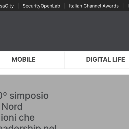
saCity
|
SecurityOpenLab
|
Italian Channel Awards
|
Awards
|
...
MOBILE
DIGITAL LIFE
0º simposio
l Nord
ioni che
leadership nel