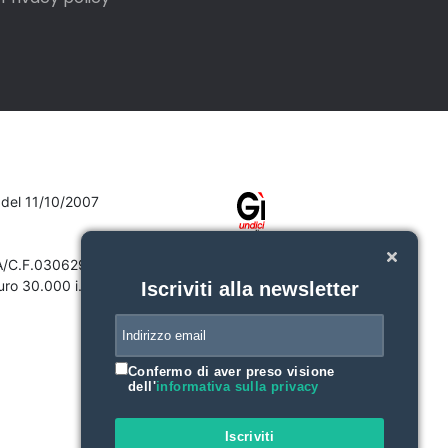
7 del 11/10/2007
VA/C.F.03062910132
ro 30.000 i.v.
Iscriviti alla newsletter
Confermo di aver preso visione
dell'
informativa sulla privacy
Iscriviti