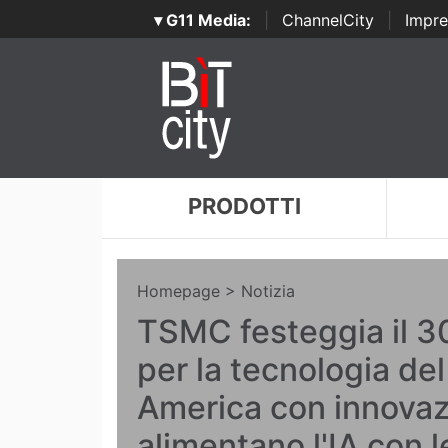
▾ G11 Media:
|
ChannelCity
|
Impre
PRODOTTI
Homepage
> Notizia
TSMC festeggia il 3
per la tecnologia de
America con innovaz
alimentano l'IA con 