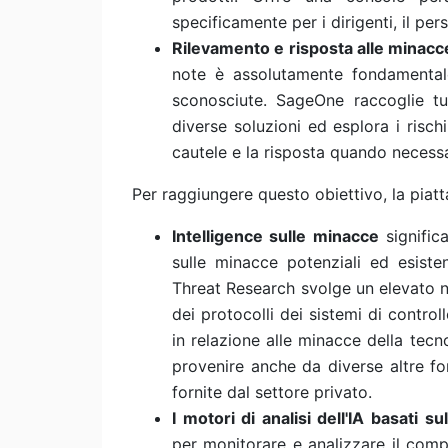
specificamente per i dirigenti, il per
Rilevamento e risposta alle minacc
note è assolutamente fondamentale
sconosciute. SageOne raccoglie tut
diverse soluzioni ed esplora i risch
cautele e la risposta quando necessa
Per raggiungere questo obiettivo, la piat
Intelligence sulle minacce
signific
sulle minacce potenziali ed esist
Threat Research svolge un elevato num
dei protocolli dei sistemi di contro
in relazione alle minacce della tec
provenire anche da diverse altre fon
fornite dal settore privato.
I motori di analisi dell'IA basati 
per monitorare e analizzare il compo