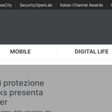
saCity
|
SecurityOpenLab
|
Italian Channel Awards
|
Awards
|
...
MOBILE
DIGITAL LIFE
i protezione
s presenta
er
ampo della sicurezza dei