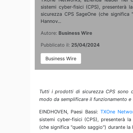
sistemi cyber-fisici (CPS), presenterà 
sicurezza CPS SageOne (che significa "
Hannov...
Autore:
Business Wire
Pubblicato il:
25/04/2024
Business Wire
Tutti i prodotti di sicurezza CPS sono or
modo da semplificare il funzionamento e o
EINDHOVEN, Paesi Bassi:
TXOne Netwo
sistemi cyber-fisici (CPS), presenterà 
(che significa "quello saggio") durante l