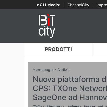
▾ G11 Media:
|
ChannelCity
|
Impre
PRODOTTI
Homepage
> Notizia
Nuova piattaforma d
CPS: TXOne Network
SageOne ad Hannov
TXOne Networks, azienda leader nel c