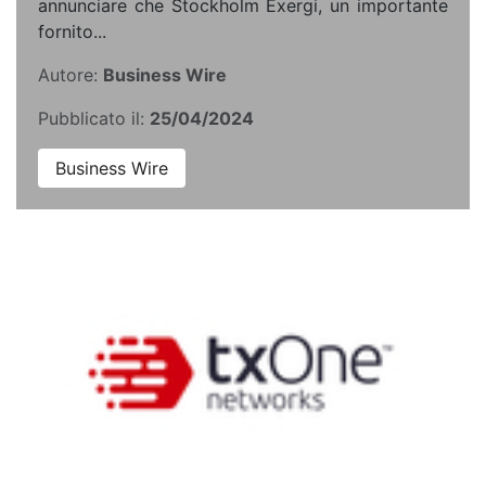
annunciare che Stockholm Exergi, un importante
fornito...
Autore:
Business Wire
Pubblicato il:
25/04/2024
Business Wire