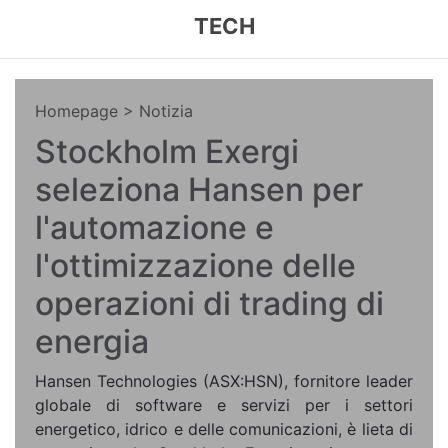
TECH
Homepage
> Notizia
Stockholm Exergi
seleziona Hansen per
l'automazione e
l'ottimizzazione delle
operazioni di trading di
energia
Hansen Technologies (ASX:HSN), fornitore leader
globale di software e servizi per i settori
energetico, idrico e delle comunicazioni, è lieta di