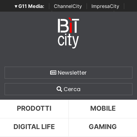
▾ G11 Media:
|
ChannelCity
|
ImpresaCity
|
SecurityOpenLab
|
Italian Channel Awards
|
Italian
Project Awards
|
Italian Security Awards
|
...
Newsletter
Cerca
PRODOTTI
MOBILE
DIGITAL LIFE
GAMING