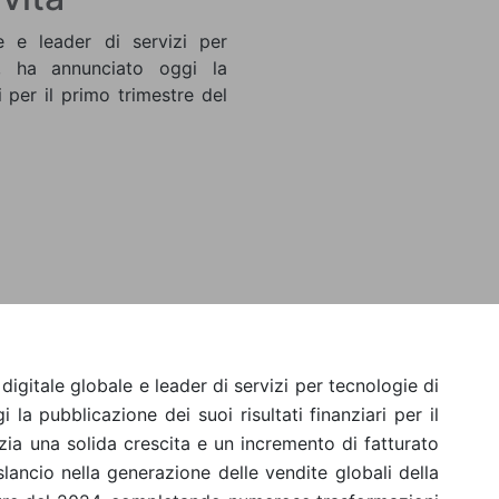
e e leader di servizi per
, ha annunciato oggi la
i per il primo trimestre del
igitale globale e leader di servizi per tecnologie di
la pubblicazione dei suoi risultati finanziari per il
zia una solida crescita e un incremento di fatturato
lancio nella generazione delle vendite globali della