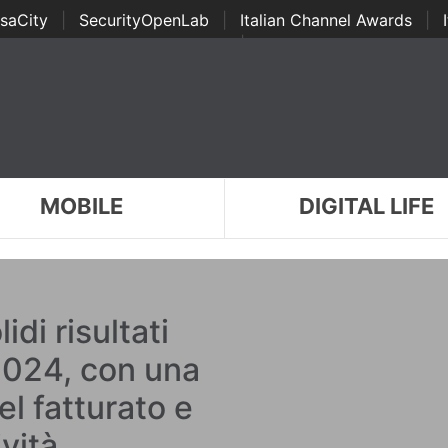
saCity
|
SecurityOpenLab
|
Italian Channel Awards
|
Awards
|
...
MOBILE
DIGITAL LIFE
di risultati
 2024, con una
el fatturato e
vità