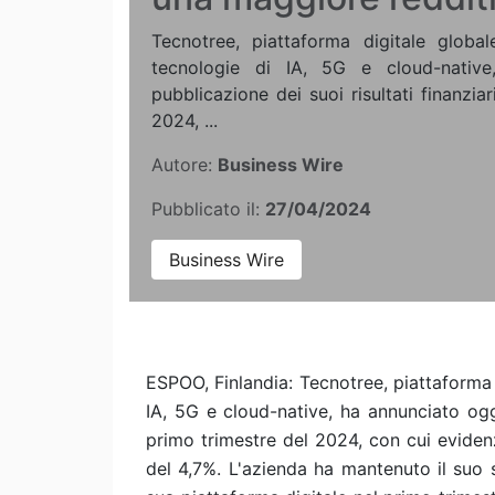
Tecnotree, piattaforma digitale global
tecnologie di IA, 5G e cloud-native
pubblicazione dei suoi risultati finanziar
2024, ...
Autore:
Business Wire
Pubblicato il:
27/04/2024
Business Wire
ESPOO, Finlandia: Tecnotree, piattaforma d
IA, 5G e cloud-native, ha annunciato oggi 
primo trimestre del 2024, con cui eviden
del 4,7%. L'azienda ha mantenuto il suo s