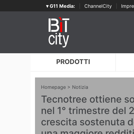
▾ G11 Media:
|
ChannelCity
|
Impre
PRODOTTI
Homepage
> Notizia
Tecnotree ottiene soli
nel 1° trimestre del
crescita sostenuta d
una maggiore redditi