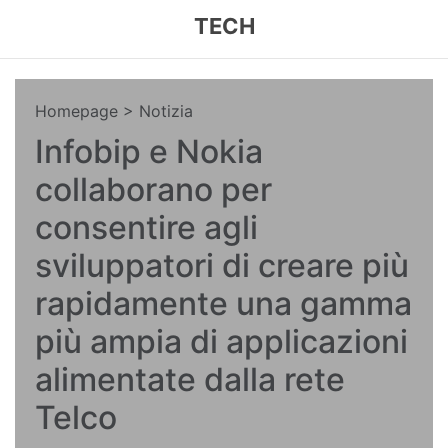
TECH
Homepage
> Notizia
Infobip e Nokia
collaborano per
consentire agli
sviluppatori di creare più
rapidamente una gamma
più ampia di applicazioni
alimentate dalla rete
Telco