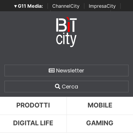
▾ G11 Media:
|
ChannelCity
|
ImpresaCity
|
SecurityOpenLab
|
Italian Channel Awards
|
Italian
Project Awards
|
Italian Security Awards
|
...
Newsletter
Cerca
PRODOTTI
MOBILE
DIGITAL LIFE
GAMING