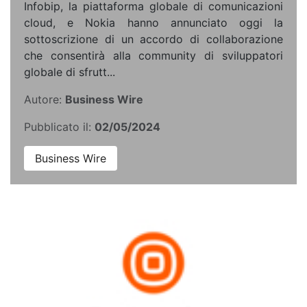
Infobip, la piattaforma globale di comunicazioni
cloud, e Nokia hanno annunciato oggi la
sottoscrizione di un accordo di collaborazione
che consentirà alla community di sviluppatori
globale di sfrutt...
Autore:
Business Wire
Pubblicato il:
02/05/2024
Business Wire