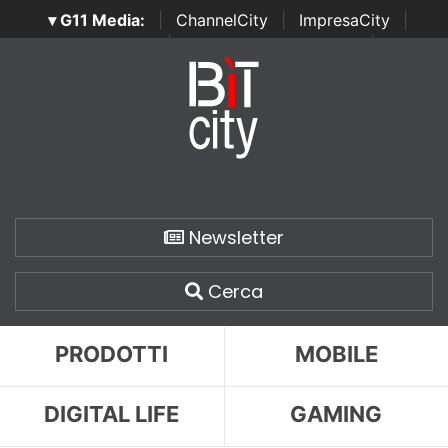
▾ G11 Media:
|
ChannelCity
|
ImpresaCity
|
SecurityOpenLab
|
Italian Channel Awards
|
Italian
Project Awards
|
Italian Security Awards
|
...
Newsletter
Cerca
PRODOTTI
MOBILE
DIGITAL LIFE
GAMING