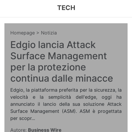
TECH
Homepage
> Notizia
Edgio lancia Attack
Surface Management
per la protezione
continua dalle minacce
Edgio, la piattaforma preferita per la sicurezza, la
velocità e la semplicità dell'edge, oggi ha
annunciato il lancio della sua soluzione Attack
Surface Management (ASM). ASM è progettata
per scopr...
Autore:
Business Wire