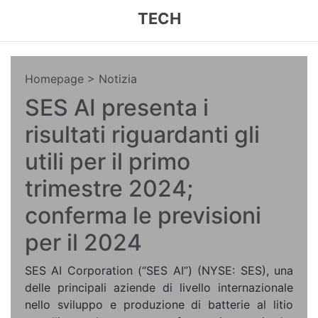
TECH
Homepage
> Notizia
SES AI presenta i
risultati riguardanti gli
utili per il primo
trimestre 2024;
conferma le previsioni
per il 2024
SES AI Corporation (“SES AI”) (NYSE: SES), una
delle principali aziende di livello internazionale
nello sviluppo e produzione di batterie al litio