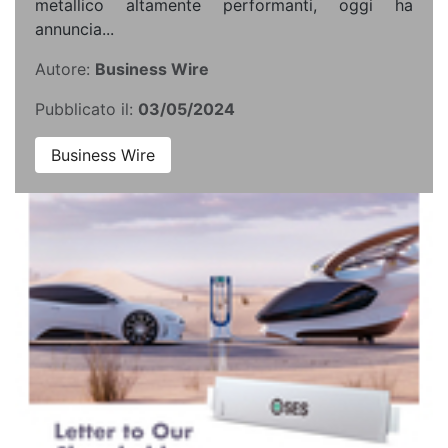
metallico altamente performanti, oggi ha
annuncia...
Autore:
Business Wire
Pubblicato il:
03/05/2024
Business Wire