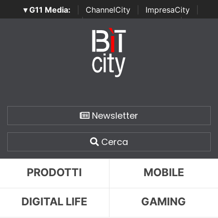
▾ G11 Media:
|
ChannelCity
|
ImpresaCity
|
SecurityOpenLab
|
Italian Channel Awards
|
Italian
Project Awards
|
Italian Security Awards
|
...
Newsletter
Cerca
PRODOTTI
MOBILE
DIGITAL LIFE
GAMING