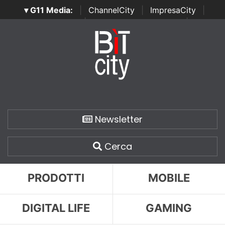
▾ G11 Media:
|
ChannelCity
|
ImpresaCity
|
SecurityOpenLab
|
Italian Channel Awards
|
Italian
Project Awards
|
Italian Security Awards
|
...
Newsletter
Cerca
PRODOTTI
MOBILE
DIGITAL LIFE
GAMING