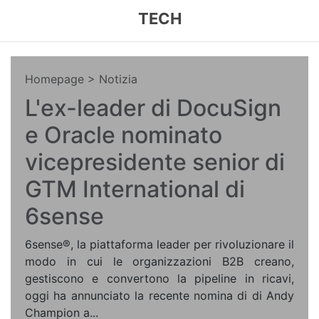
TECH
Homepage
> Notizia
L'ex-leader di DocuSign
e Oracle nominato
vicepresidente senior di
GTM International di
6sense
6sense®, la piattaforma leader per rivoluzionare il
modo in cui le organizzazioni B2B creano,
gestiscono e convertono la pipeline in ricavi,
oggi ha annunciato la recente nomina di di Andy
Champion a...