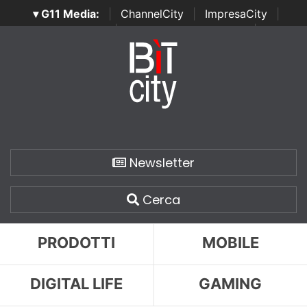
▾ G11 Media:
|
ChannelCity
|
ImpresaCity
|
SecurityOpenLab
|
Italian Channel Awards
|
Italian
Project Awards
|
Italian Security Awards
|
...
Newsletter
Cerca
PRODOTTI
MOBILE
DIGITAL LIFE
GAMING