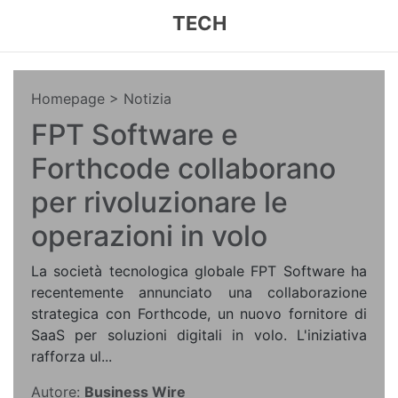
TECH
Homepage
> Notizia
FPT Software e
Forthcode collaborano
per rivoluzionare le
operazioni in volo
La società tecnologica globale FPT Software ha
recentemente annunciato una collaborazione
strategica con Forthcode, un nuovo fornitore di
SaaS per soluzioni digitali in volo. L'iniziativa
rafforza ul...
Autore:
Business Wire