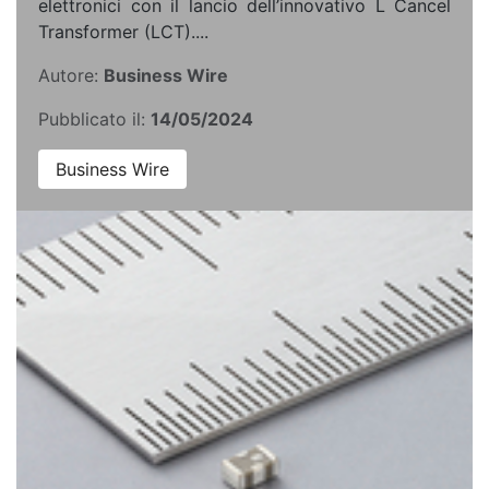
elettronici con il lancio dell’innovativo L Cancel
Transformer (LCT)....
Autore:
Business Wire
Pubblicato il:
14/05/2024
Business Wire