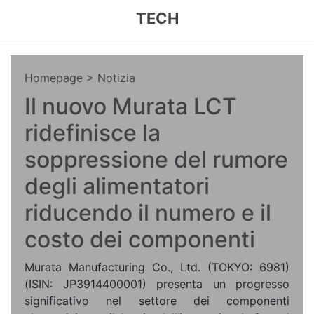
TECH
Homepage
> Notizia
Il nuovo Murata LCT
ridefinisce la
soppressione del rumore
degli alimentatori
riducendo il numero e il
costo dei componenti
Murata Manufacturing Co., Ltd. (TOKYO: 6981)
(ISIN: JP3914400001) presenta un progresso
significativo nel settore dei componenti