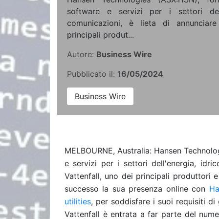
software e servizi per i settori del
comunicazioni, è lieta di annunciare
principali produt...
Autore:
Business Wire
Pubblicato il:
16/05/2024
Business Wire
MELBOURNE, Australia: Hansen Technologi
e servizi per i settori dell'energia, idr
Vattenfall, uno dei principali produttori 
successo la sua presenza online con
Ha
utilities
, per soddisfare i suoi requisiti d
Vattenfall è entrata a far parte del num