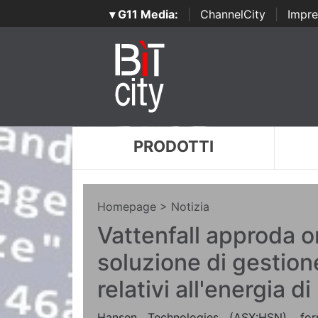
▾ G11 Media:
|
ChannelCity
|
Impre
PRODOTTI
Homepage
> Notizia
Vattenfall approda o
soluzione di gestione
relativi all'energia 
Hansen Technologies (ASX:HSN), forn