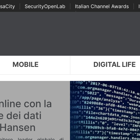
saCity
|
SecurityOpenLab
|
Italian Channel Awards
|
Awards
|
...
MOBILE
DIGITAL LIFE
nline con la
 dei dati
di Hansen
itore leader globale di