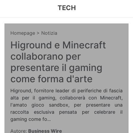
TECH
Homepage
> Notizia
Higround e Minecraft
collaborano per
presentare il gaming
come forma d'arte
Higround, fornitore leader di periferiche di fascia
alta per il gaming, collaborerà con Minecraft,
l'amato gioco sandbox, per presentare una
raccolta esclusiva pensata per celebrare il
gaming come fo...
Autore:
Business Wire