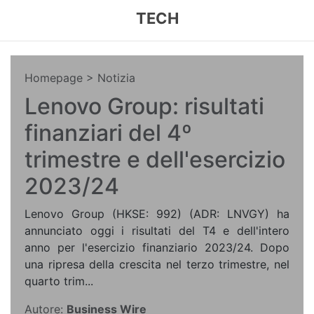
TECH
Homepage
> Notizia
Lenovo Group: risultati
finanziari del 4º
trimestre e dell'esercizio
2023/24
Lenovo Group (HKSE: 992) (ADR: LNVGY) ha
annunciato oggi i risultati del T4 e dell'intero
anno per l'esercizio finanziario 2023/24. Dopo
una ripresa della crescita nel terzo trimestre, nel
quarto trim...
Autore:
Business Wire