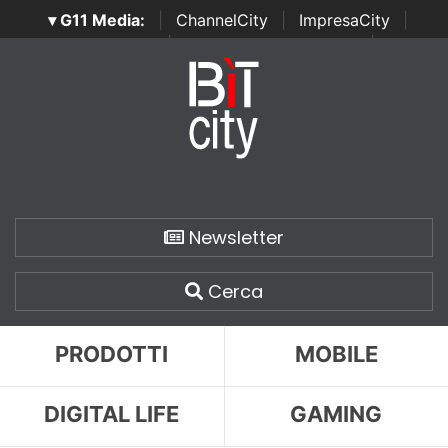
▾ G11 Media:
|
ChannelCity
|
ImpresaCity
|
SecurityOpenLab
|
Italian Channel Awards
|
Italian
Project Awards
|
Italian Security Awards
|
...
Newsletter
Cerca
PRODOTTI
MOBILE
DIGITAL LIFE
GAMING