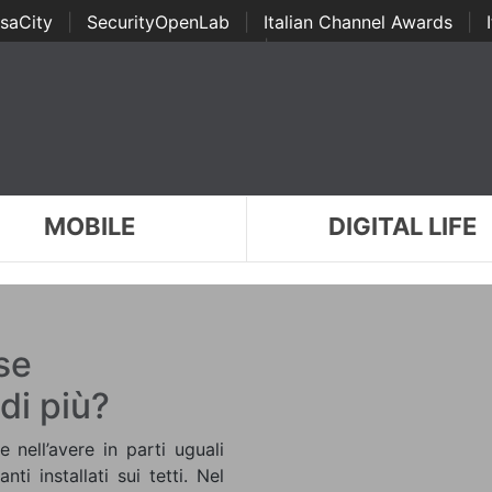
saCity
|
SecurityOpenLab
|
Italian Channel Awards
|
Awards
|
...
MOBILE
DIGITAL LIFE
se
di più?
 nell’avere in parti uguali
nti installati sui tetti. Nel