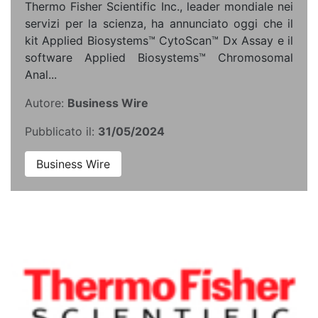
Thermo Fisher Scientific Inc., leader mondiale nei
servizi per la scienza, ha annunciato oggi che il
kit Applied Biosystems™ CytoScan™ Dx Assay e il
software Applied Biosystems™ Chromosomal
Anal...
Autore:
Business Wire
Pubblicato il:
31/05/2024
Business Wire