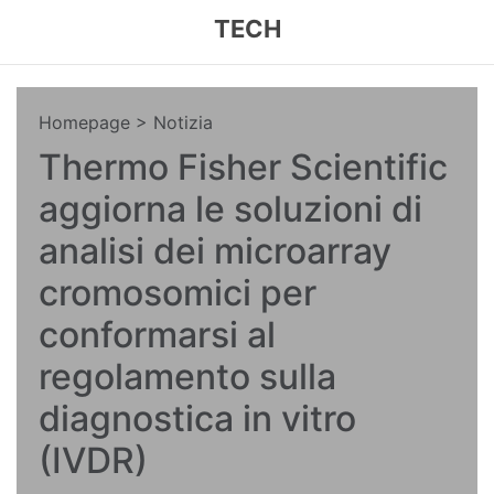
TECH
Homepage
> Notizia
Thermo Fisher Scientific
aggiorna le soluzioni di
analisi dei microarray
cromosomici per
conformarsi al
regolamento sulla
diagnostica in vitro
(IVDR)