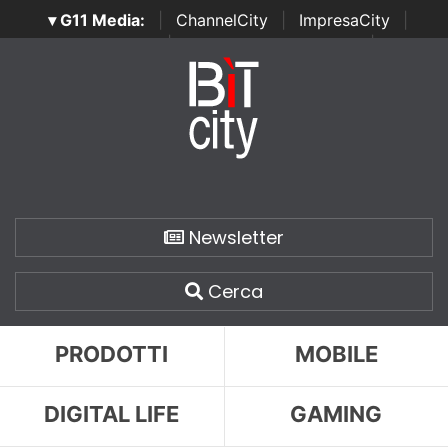
▾ G11 Media:
|
ChannelCity
|
ImpresaCity
|
SecurityOpenLab
|
Italian Channel Awards
|
Italian
Project Awards
|
Italian Security Awards
|
...
Newsletter
Cerca
PRODOTTI
MOBILE
DIGITAL LIFE
GAMING