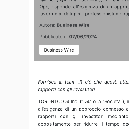
Ops, risponde all’esigenza di un appro
lavoro e ai dati per i professionisti dei ra
Autore:
Business Wire
Pubblicato il:
07/06/2024
Business Wire
Fornisce ai team IR ciò che questi att
rapporti con gli investitori
TORONTO: Q4 Inc. (“Q4” o la “Società”), 
all’esigenza di un approccio connesso al
rapporti con gli investitori mediant
appositamente per ridurre il tempo dedi