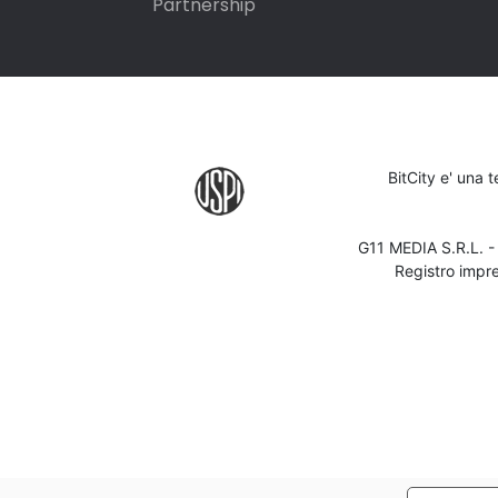
Partnership
BitCity e' una 
G11 MEDIA S.R.L. 
Registro impr