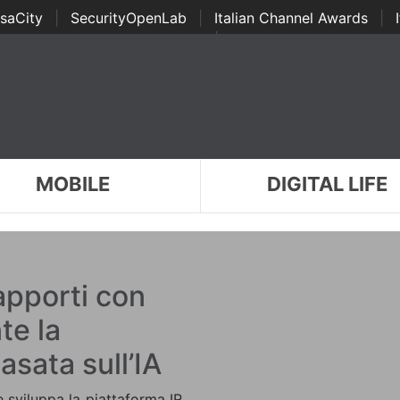
saCity
|
SecurityOpenLab
|
Italian Channel Awards
|
Awards
|
...
MOBILE
DIGITAL LIFE
rapporti con
te la
asata sull’IA
e sviluppa la piattaforma IR