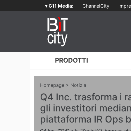
▾ G11 Media:
|
ChannelCity
|
Impre
PRODOTTI
Homepage
> Notizia
Q4 Inc. trasforma i 
gli investitori median
piattaforma IR Ops b
Q4 Inc. (“Q4” o la “Società”), impresa ch