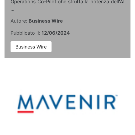
Operations Co-Pilot che sfrutta la potenza dell'AI
...
Autore:
Business Wire
Pubblicato il:
12/06/2024
Business Wire