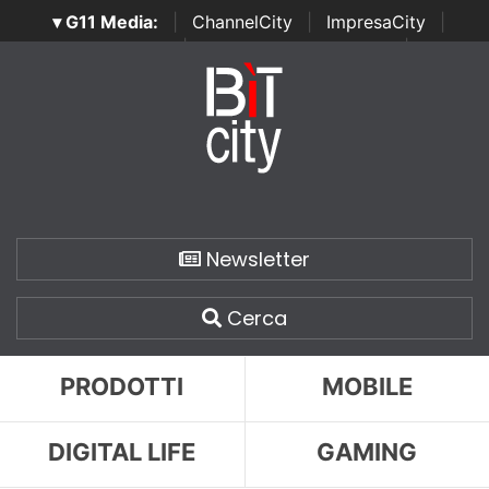
▾ G11 Media:
|
ChannelCity
|
ImpresaCity
|
SecurityOpenLab
|
Italian Channel Awards
|
Italian
Project Awards
|
Italian Security Awards
|
...
Newsletter
Cerca
PRODOTTI
MOBILE
DIGITAL LIFE
GAMING