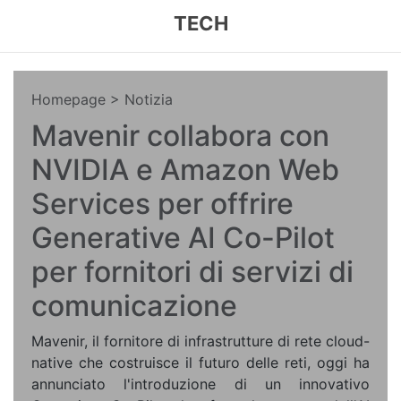
TECH
Homepage
> Notizia
Mavenir collabora con
NVIDIA e Amazon Web
Services per offrire
Generative AI Co-Pilot
per fornitori di servizi di
comunicazione
Mavenir, il fornitore di infrastrutture di rete cloud-
native che costruisce il futuro delle reti, oggi ha
annunciato l'introduzione di un innovativo