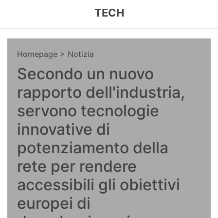
TECH
Homepage
> Notizia
Secondo un nuovo
rapporto dell'industria,
servono tecnologie
innovative di
potenziamento della
rete per rendere
accessibili gli obiettivi
europei di