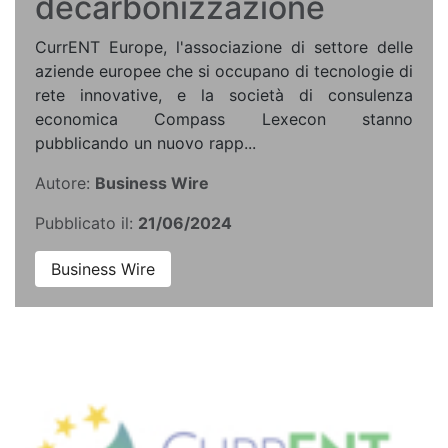
decarbonizzazione
CurrENT Europe, l'associazione di settore delle
aziende europee che si occupano di tecnologie di
rete innovative, e la società di consulenza
economica Compass Lexecon stanno
pubblicando un nuovo rapp...
Autore:
Business Wire
Pubblicato il:
21/06/2024
Business Wire