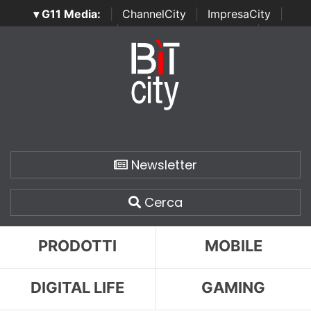
▾ G11 Media:
|
ChannelCity
|
ImpresaCity
|
SecurityOpenLab
|
Italian Channel Awards
|
Italian
Project Awards
|
Italian Security Awards
|
...
Newsletter
Cerca
PRODOTTI
MOBILE
DIGITAL LIFE
GAMING