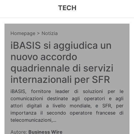
TECH
Homepage
> Notizia
iBASIS si aggiudica un
nuovo accordo
quadriennale di servizi
internazionali per SFR
iBASIS, fornitore leader di soluzioni per le
comunicazioni destinate agli operatori e agli
attori digitali a livello mondiale, e SFR, per
importanza il secondo operatore francese di
telecomunicazioni,...
Autore:
Business Wire