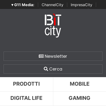
▾ G11 Media:
|
ChannelCity
|
ImpresaCity
|
SecurityOpenLab
|
Italian Channel Awards
|
Italian
Project Awards
|
Italian Security Awards
|
...
Newsletter
Cerca
PRODOTTI
MOBILE
DIGITAL LIFE
GAMING