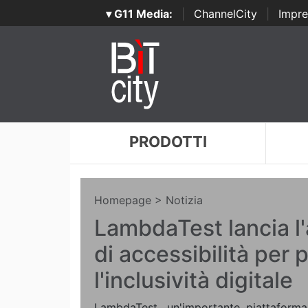
▾ G11 Media:
|
ChannelCity
|
Impre
PRODOTTI
Homepage
> Notizia
LambdaTest lancia l
di accessibilità per
l'inclusività digitale
LambdaTest, un'importante piattaforma 