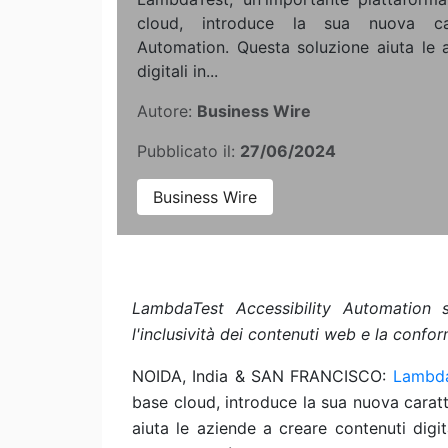
cloud, introduce la sua nuova carat
Automation. Questa soluzione aiuta le 
digitali in...
Autore:
Business Wire
Pubblicato il:
27/06/2024
Business Wire
LambdaTest Accessibility Automation se
l'inclusività dei contenuti web e la confor
NOIDA, India & SAN FRANCISCO:
Lambd
base cloud, introduce la sua nuova caratt
aiuta le aziende a creare contenuti digit