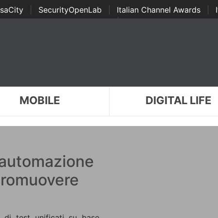
saCity
|
SecurityOpenLab
|
Italian Channel Awards
|
Awards
|
...
MOBILE
DIGITAL LIFE
'automazione
 promuovere
di test unificati su base