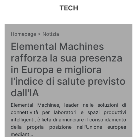
TECH
Homepage
> Notizia
Elemental Machines
rafforza la sua presenza
in Europa e migliora
l'indice di salute previsto
dall'IA
Elemental Machines, leader nelle soluzioni di
connettività per laboratori e spazi produttivi
intelligenti, è lieta di annunciare il consolidamento
della propria posizione nell'Unione europea
mediant...