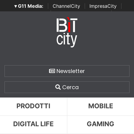
▾ G11 Media:
|
ChannelCity
|
ImpresaCity
|
SecurityOpenLab
|
Italian Channel Awards
|
Italian
Project Awards
|
Italian Security Awards
|
...
Newsletter
Cerca
PRODOTTI
MOBILE
DIGITAL LIFE
GAMING