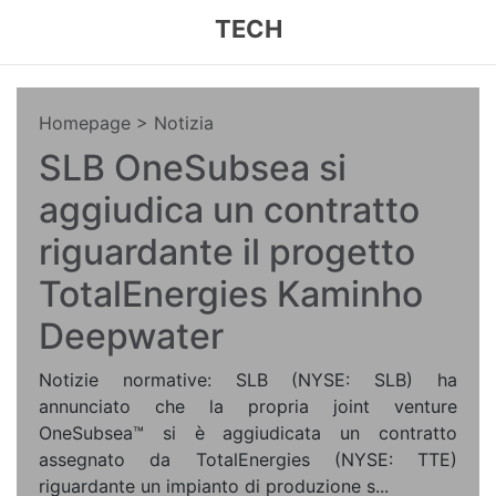
TECH
Homepage
> Notizia
SLB OneSubsea si
aggiudica un contratto
riguardante il progetto
TotalEnergies Kaminho
Deepwater
Notizie normative: SLB (NYSE: SLB) ha
annunciato che la propria joint venture
OneSubsea™ si è aggiudicata un contratto
assegnato da TotalEnergies (NYSE: TTE)
riguardante un impianto di produzione s...