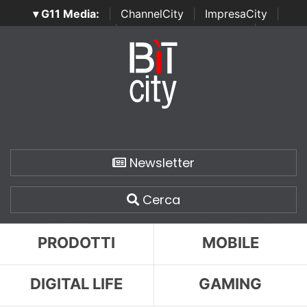
▾ G11 Media:
|
ChannelCity
|
ImpresaCity
|
SecurityOpenLab
|
Italian Channel Awards
|
Italian
Project Awards
|
Italian Security Awards
|
...
Newsletter
Cerca
PRODOTTI
MOBILE
DIGITAL LIFE
GAMING