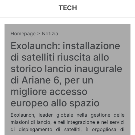
TECH
Homepage
> Notizia
Exolaunch: installazione
di satelliti riuscita allo
storico lancio inaugurale
di Ariane 6, per un
migliore accesso
europeo allo spazio
Exolaunch, leader globale nella gestione delle
missioni di lancio, e nell'integrazione e nei servizi
di dispiegamento di satelliti, è orgogliosa di