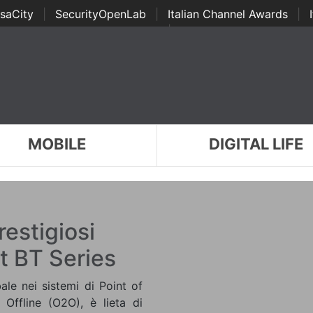
saCity
|
SecurityOpenLab
|
Italian Channel Awards
|
Awards
|
...
MOBILE
DIGITAL LIFE
restigiosi
t BT Series
ale nei sistemi di Point of
 Offline (O2O), è lieta di