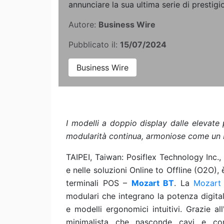
annunciare la sua ultima serie di prestigi
Autore:
Business Wire
Pubblicato il:
15/07/2024
Business Wire
I modelli a doppio display dalle elevate 
modularità continua, armoniose come un 
TAIPEI, Taiwan: Posiflex Technology Inc.,
e nelle soluzioni Online to Offline (O2O), è
terminali POS –
Mozart BT
. La
Mozart 
modulari che integrano la potenza digital
e modelli ergonomici intuitivi. Grazie a
minimalista che nasconde cavi e conn