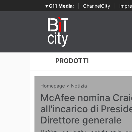
▾ G11 Media:
|
ChannelCity
|
Impre
PRODOTTI
Homepage
> Notizia
McAfee nomina Cra
all'incarico di Presi
Direttore generale
McAfee, un leader globale nella pro