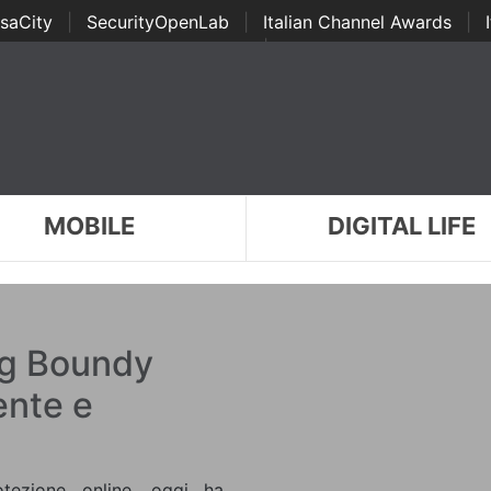
saCity
|
SecurityOpenLab
|
Italian Channel Awards
|
Awards
|
...
MOBILE
DIGITAL LIFE
ig Boundy
dente e
tezione online, oggi ha