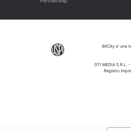
Partnership
BitCity e' una 
G11 MEDIA S.R.L. 
Registro impr