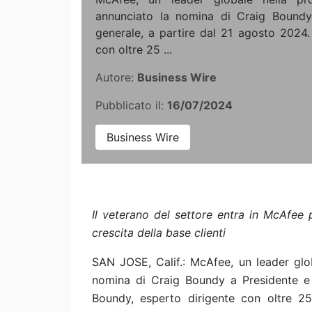
annunciato la nomina di Craig Boundy
generale, a partire dal 21 agosto 2024.
con oltre 25 ...
Autore:
Business Wire
Pubblicato il:
16/07/2024
Business Wire
Il veterano del settore entra in McAfee 
crescita della base clienti
SAN JOSE, Calif.: McAfee, un leader glob
nomina di Craig Boundy a Presidente e 
Boundy, esperto dirigente con oltre 25 