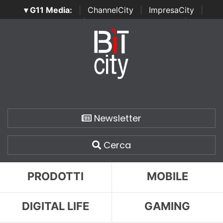
▾ G11 Media:
|
ChannelCity
|
ImpresaCity
|
SecurityOpenLab
|
Italian Channel Awards
|
Italian
Project Awards
|
Italian Security Awards
|
...
Newsletter
Cerca
PRODOTTI
MOBILE
DIGITAL LIFE
GAMING