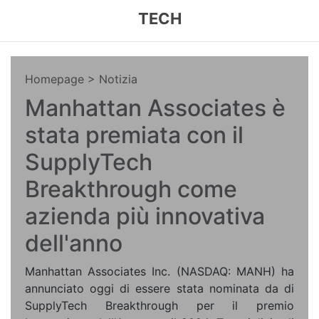
TECH
Homepage
> Notizia
Manhattan Associates è
stata premiata con il
SupplyTech
Breakthrough come
azienda più innovativa
dell'anno
Manhattan Associates Inc. (NASDAQ: MANH) ha
annunciato oggi di essere stata nominata da di
SupplyTech Breakthrough per il premio