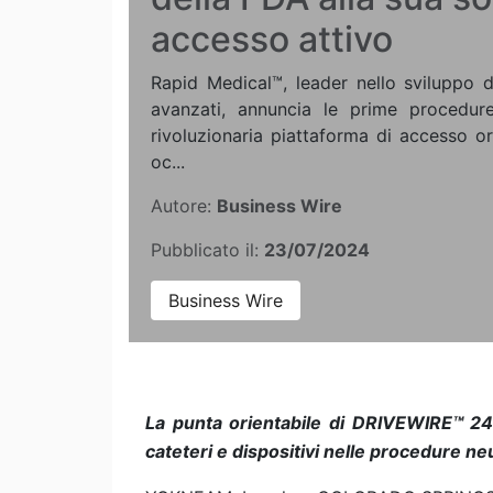
accesso attivo
Rapid Medical™, leader nello sviluppo d
avanzati, annuncia le prime procedure
rivoluzionaria piattaforma di accesso o
oc...
Autore:
Business Wire
Pubblicato il:
23/07/2024
Business Wire
La punta orientabile di DRIVEWIRE™ 24
cateteri e dispositivi nelle procedure ne