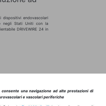
i dispositivi endovascolari
 negli Stati Uniti con la
rientabile DRIVEWIRE 24 in
 consente una navigazione ad alte prestazioni di
urovascolari e vascolari periferiche