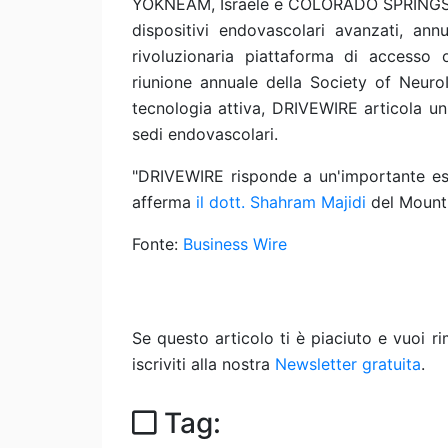
YOKNEAM, Israele e COLORADO SPRINGS
dispositivi endovascolari avanzati, ann
rivoluzionaria piattaforma di accesso 
riunione annuale della Society of NeuroI
tecnologia attiva, DRIVEWIRE articola un
sedi endovascolari.
"DRIVEWIRE risponde a un'importante esi
afferma
il dott. Shahram Majidi
del Mount 
Fonte:
Business Wire
Se questo articolo ti è piaciuto e vuoi 
iscriviti alla nostra
Newsletter gratuita
.
Tag: