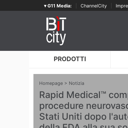
▾ G11 Media:
|
ChannelCity
|
Impre
PRODOTTI
Homepage
> Notizia
Rapid Medical™ comp
procedure neurovasc
Stati Uniti dopo l'au
della FDA alla sua s