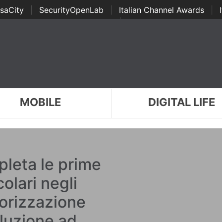
saCity
|
SecurityOpenLab
|
Italian Channel Awards
|
Awards
|
...
MOBILE
DIGITAL LIFE
leta le prime
olari negli
torizzazione
oluzione ad