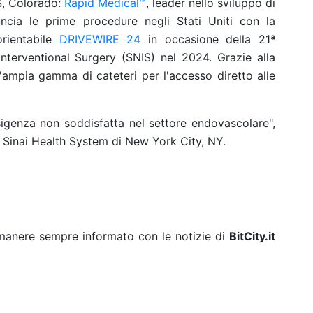
, Colorado:
Rapid Medical™
, leader nello sviluppo di
uncia le prime procedure negli Stati Uniti con la
orientabile
DRIVEWIRE 24
in occasione della 21ª
nterventional Surgery (SNIS) nel 2024. Grazie alla
'ampia gamma di cateteri per l'accesso diretto alle
genza non soddisfatta nel settore endovascolare",
Sinai Health System di New York City, NY.
rimanere sempre informato con le notizie di
BitCity.it