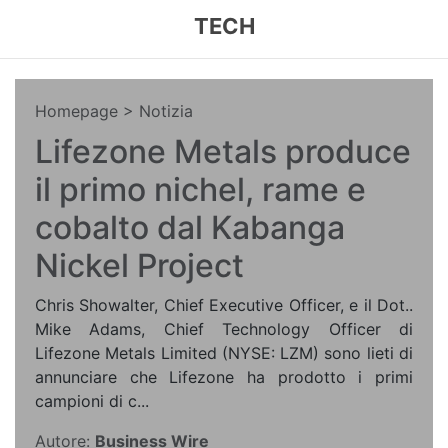
TECH
Homepage
> Notizia
Lifezone Metals produce
il primo nichel, rame e
cobalto dal Kabanga
Nickel Project
Chris Showalter, Chief Executive Officer, e il Dot..
Mike Adams, Chief Technology Officer di
Lifezone Metals Limited (NYSE: LZM) sono lieti di
annunciare che Lifezone ha prodotto i primi
campioni di c...
Autore:
Business Wire