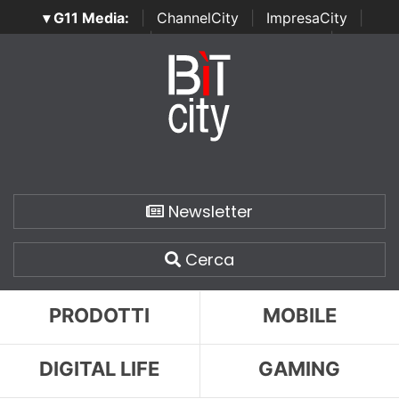
▾ G11 Media:
|
ChannelCity
|
ImpresaCity
|
SecurityOpenLab
|
Italian Channel Awards
|
Italian
Project Awards
|
Italian Security Awards
|
...
Newsletter
Cerca
PRODOTTI
MOBILE
DIGITAL LIFE
GAMING