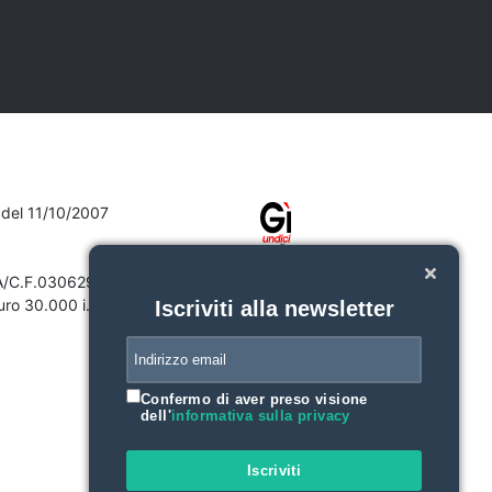
7 del 11/10/2007
VA/C.F.03062910132
ro 30.000 i.v.
Iscriviti alla newsletter
Confermo di aver preso visione
dell'
informativa sulla privacy
Iscriviti