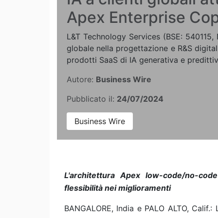
Apex Enterprise Cop
L&T Technology Services (BSE: 540115, 
globale nella progettazione e R&S digital
prodotti SaaS di IA generativa e predittiv
Autore:
Business Wire
Pubblicato il:
24/07/2024
Business Wire
L'architettura Apex low-code/no-code
flessibilità nei miglioramenti
BANGALORE, India e PALO ALTO, Calif.: 