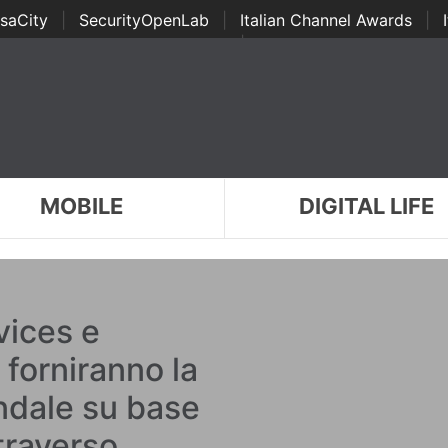
saCity
|
SecurityOpenLab
|
Italian Channel Awards
|
Awards
|
...
MOBILE
DIGITAL LIFE
vices e
forniranno la
ndale su base
ttraverso