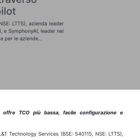
ilot
NSE: LTTS), azienda leader
i, e SymphonyAI, leader nei
a per le aziende...
 offre TCO più bassa, facile configurazione e
L&T Technology Services (BSE: 540115, NSE: LTTS),