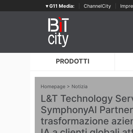
▾ G11 Media:
|
ChannelCity
|
Impre
PRODOTTI
Homepage
> Notizia
L&T Technology Ser
SymphonyAI Partner 
trasformazione azie
IA a clienti globali a