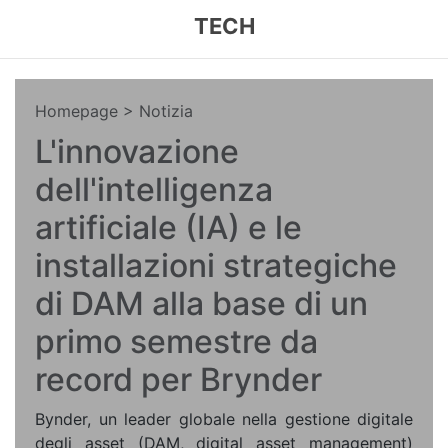
TECH
Homepage
> Notizia
L'innovazione
dell'intelligenza
artificiale (IA) e le
installazioni strategiche
di DAM alla base di un
primo semestre da
record per Brynder
Bynder, un leader globale nella gestione digitale
degli asset (DAM, digital asset management)