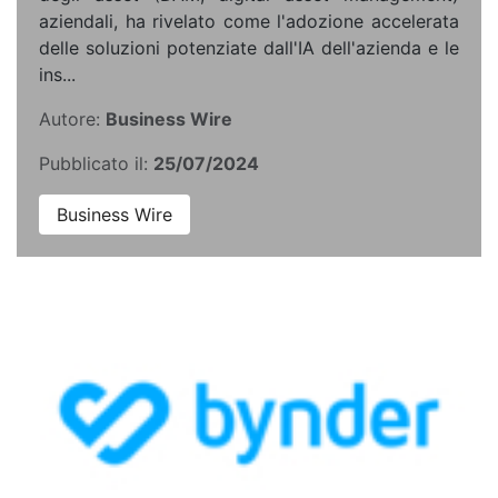
aziendali, ha rivelato come l'adozione accelerata
delle soluzioni potenziate dall'IA dell'azienda e le
ins...
Autore:
Business Wire
Pubblicato il:
25/07/2024
Business Wire