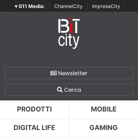
▾ G11 Media:
|
ChannelCity
|
ImpresaCity
|
SecurityOpenLab
|
Italian Channel Awards
|
Italian
Project Awards
|
Italian Security Awards
|
...
Newsletter
Cerca
PRODOTTI
MOBILE
DIGITAL LIFE
GAMING