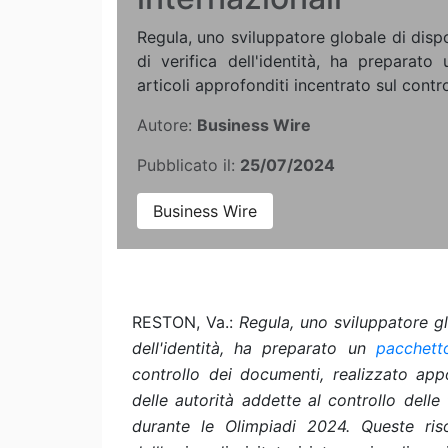
Regula, uno sviluppatore globale di dispos
di verifica dell'identità, ha preparato
articoli approfonditi incentrato sul contro
Autore:
Business Wire
Pubblicato il:
25/07/2024
Business Wire
RESTON, Va.:
Regula,
uno sviluppatore glo
dell'identità, ha preparato un
pacchetto
controllo dei documenti, realizzato app
delle autorità addette al controllo delle 
durante le Olimpiadi 2024. Queste ris