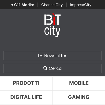
▾ G11 Media:
|
ChannelCity
|
ImpresaCity
|
SecurityOpenLab
|
Italian Channel Awards
|
Italian
Project Awards
|
Italian Security Awards
|
...
Newsletter
Cerca
PRODOTTI
MOBILE
DIGITAL LIFE
GAMING