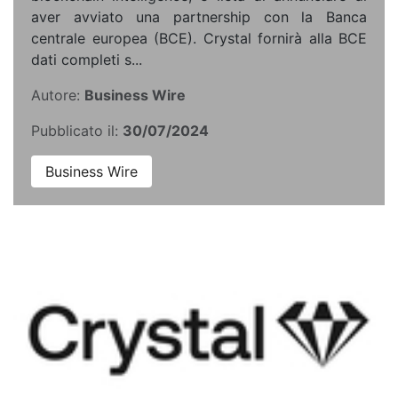
aver avviato una partnership con la Banca
centrale europea (BCE). Crystal fornirà alla BCE
dati completi s...
Autore:
Business Wire
Pubblicato il:
30/07/2024
Business Wire