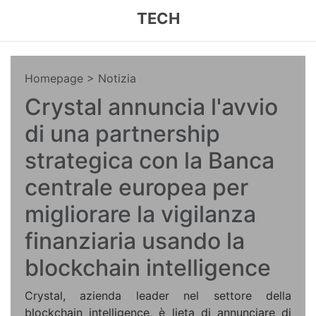
TECH
Homepage
> Notizia
Crystal annuncia l'avvio
di una partnership
strategica con la Banca
centrale europea per
migliorare la vigilanza
finanziaria usando la
blockchain intelligence
Crystal, azienda leader nel settore della
blockchain intelligence, è lieta di annunciare di