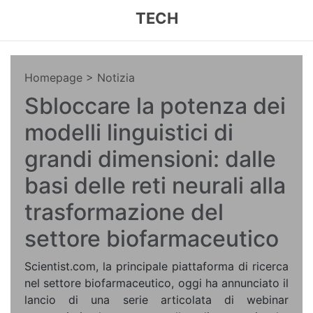
TECH
Homepage
> Notizia
Sbloccare la potenza dei
modelli linguistici di
grandi dimensioni: dalle
basi delle reti neurali alla
trasformazione del
settore biofarmaceutico
Scientist.com, la principale piattaforma di ricerca
nel settore biofarmaceutico, oggi ha annunciato il
lancio di una serie articolata di webinar