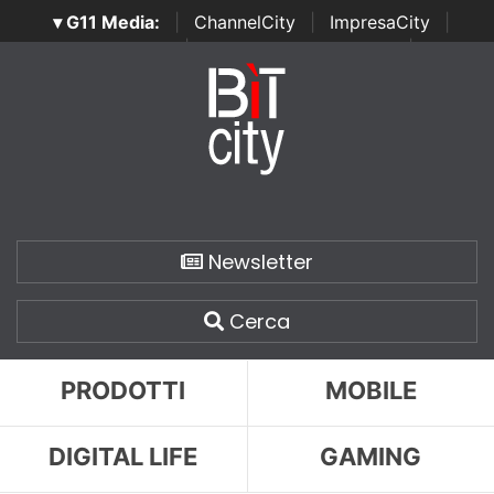
▾ G11 Media:
|
ChannelCity
|
ImpresaCity
|
SecurityOpenLab
|
Italian Channel Awards
|
Italian
Project Awards
|
Italian Security Awards
|
...
Newsletter
Cerca
PRODOTTI
MOBILE
DIGITAL LIFE
GAMING