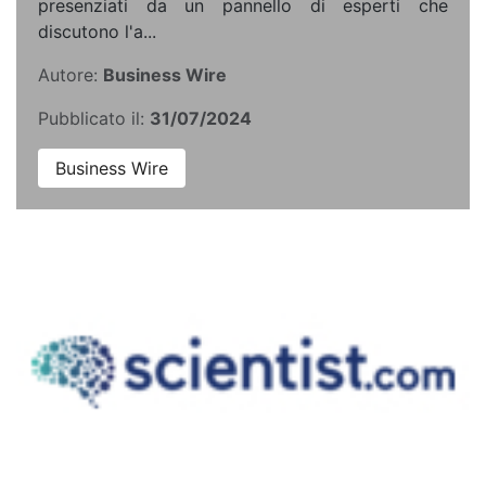
presenziati da un pannello di esperti che
discutono l'a...
Autore:
Business Wire
Pubblicato il:
31/07/2024
Business Wire