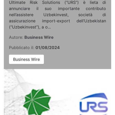
Ultimate Risk Solutions (“URS”) è lieta di
annunciare il suo importante contributo
nell’assistere Uzbekinvest, società di
assicurazione import-export dell’Uzbekistan
(“Uzbekinvest”), a o...
Autore:
Business Wire
Pubblicato il:
01/08/2024
Business Wire