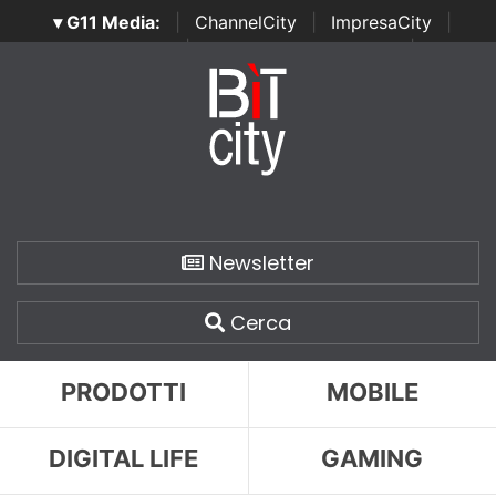
▾ G11 Media:
|
ChannelCity
|
ImpresaCity
|
SecurityOpenLab
|
Italian Channel Awards
|
Italian
Project Awards
|
Italian Security Awards
|
...
Newsletter
Cerca
PRODOTTI
MOBILE
DIGITAL LIFE
GAMING