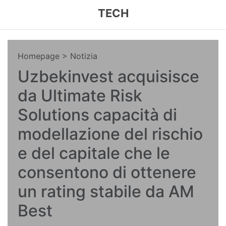
TECH
Homepage
> Notizia
Uzbekinvest acquisisce
da Ultimate Risk
Solutions capacità di
modellazione del rischio
e del capitale che le
consentono di ottenere
un rating stabile da AM
Best