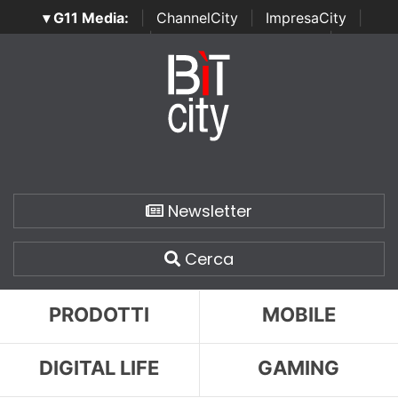
▾ G11 Media:
|
ChannelCity
|
ImpresaCity
|
SecurityOpenLab
|
Italian Channel Awards
|
Italian
Project Awards
|
Italian Security Awards
|
...
Newsletter
Cerca
PRODOTTI
MOBILE
DIGITAL LIFE
GAMING