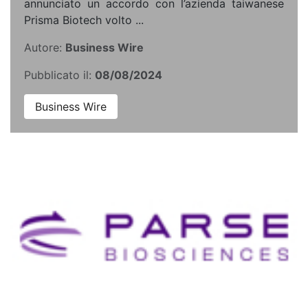
annunciato un accordo con l’azienda taiwanese
Prisma Biotech volto ...
Autore:
Business Wire
Pubblicato il:
08/08/2024
Business Wire