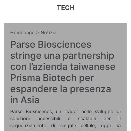
TECH
Homepage
> Notizia
Parse Biosciences
stringe una partnership
con l’azienda taiwanese
Prisma Biotech per
espandere la presenza
in Asia
Parse Biosciences, un leader nello sviluppo di
soluzioni accessibili e scalabili per il
sequenziamento di singole cellule, oggi ha