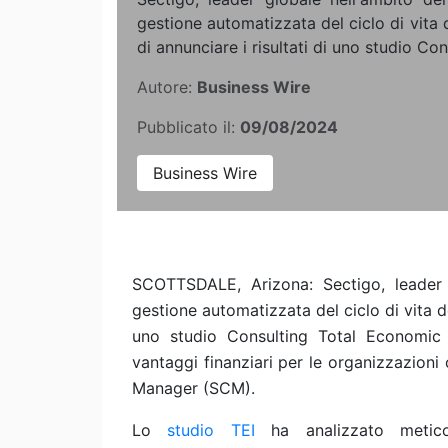
gestione automatizzata del ciclo di vita d
di annunciare i risultati di uno studio Cons
Autore:
Business Wire
Pubblicato il:
09/08/2024
Business Wire
SCOTTSDALE, Arizona: Sectigo, leader gl
gestione automatizzata del ciclo di vita dei
uno studio Consulting Total Economic I
vantaggi finanziari per le organizzazioni
Manager (SCM).
Lo
studio TEI
ha analizzato meticol