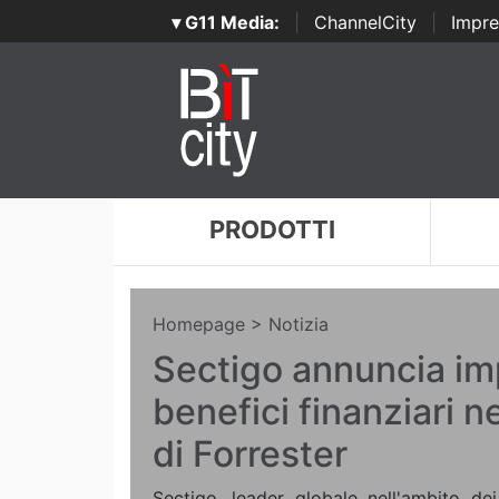
▾ G11 Media:
|
ChannelCity
|
Impre
PRODOTTI
Homepage
> Notizia
Sectigo annuncia im
benefici finanziari n
di Forrester
Sectigo, leader globale nell'ambito dei c