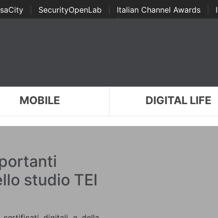
saCity
|
SecurityOpenLab
|
Italian Channel Awards
|
Awards
|
...
MOBILE
DIGITAL LIFE
portanti
ello studio TEI
ertificati digitali e della