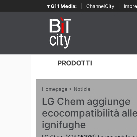
▾ G11 Media:
|
ChannelCity
|
Impre
PRODOTTI
Homepage
> Notizia
LG Chem aggiunge
ecocompatibilità all
ignifughe
LG Chem (KRX:051910) ha annunciato che