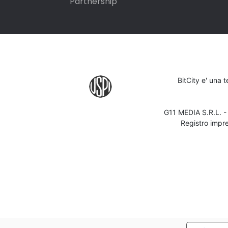
Partnership
BitCity e' una 
G11 MEDIA S.R.L. 
Registro impr