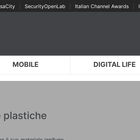
saCity
|
SecurityOpenLab
|
Italian Channel Awards
|
Awards
|
...
MOBILE
DIGITAL LIFE
e plastiche
 il suo materiale ignifugo