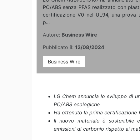
PC/ABS senza PFAS realizzato con plastic
certificazione V0 nel UL94, una prova s
p...
Autore:
Business Wire
Pubblicato il:
12/08/2024
Business Wire
LG Chem annuncia lo sviluppo di un 
PC/ABS ecologiche
Ha ottenuto la prima certificazione 
Il nuovo materiale è sostenibile
emissioni di carbonio rispetto ai mate