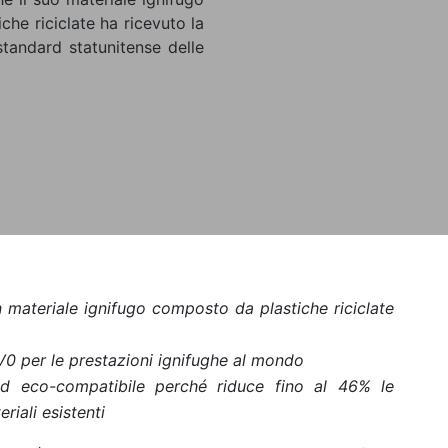
he riciclate ha ricevuto la
tandard statunitense delle
materiale ignifugo composto da plastiche riciclate
V0 per le prestazioni ignifughe al mondo
 ed eco-compatibile perché riduce fino al 46% le
riali esistenti