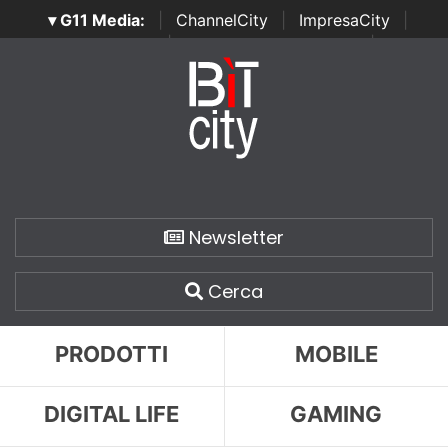
▾ G11 Media:
|
ChannelCity
|
ImpresaCity
|
SecurityOpenLab
|
Italian Channel Awards
|
Italian
Project Awards
|
Italian Security Awards
|
...
Newsletter
Cerca
PRODOTTI
MOBILE
DIGITAL LIFE
GAMING