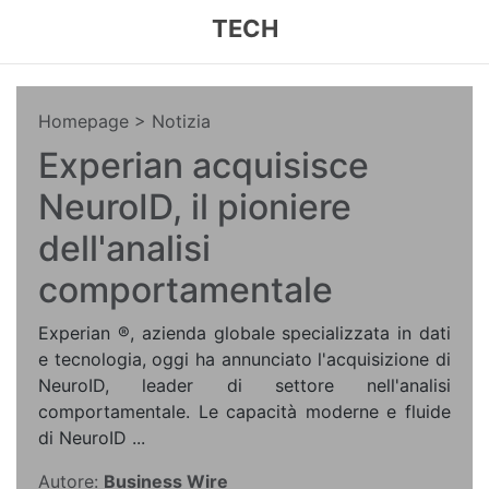
TECH
Homepage
> Notizia
Experian acquisisce
NeuroID, il pioniere
dell'analisi
comportamentale
Experian ®, azienda globale specializzata in dati
e tecnologia, oggi ha annunciato l'acquisizione di
NeuroID, leader di settore nell'analisi
comportamentale. Le capacità moderne e fluide
di NeuroID ...
Autore:
Business Wire