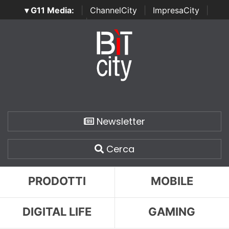
▾ G11 Media:
|
ChannelCity
|
ImpresaCity
|
SecurityOpenLab
|
Italian Channel Awards
|
Italian
Project Awards
|
Italian Security Awards
|
...
Newsletter
Cerca
PRODOTTI
MOBILE
DIGITAL LIFE
GAMING