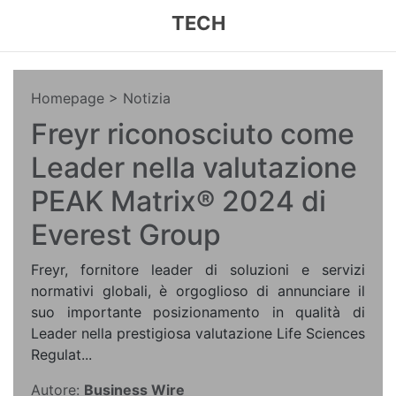
TECH
Homepage
> Notizia
Freyr riconosciuto come
Leader nella valutazione
PEAK Matrix® 2024 di
Everest Group
Freyr, fornitore leader di soluzioni e servizi
normativi globali, è orgoglioso di annunciare il
suo importante posizionamento in qualità di
Leader nella prestigiosa valutazione Life Sciences
Regulat...
Autore:
Business Wire