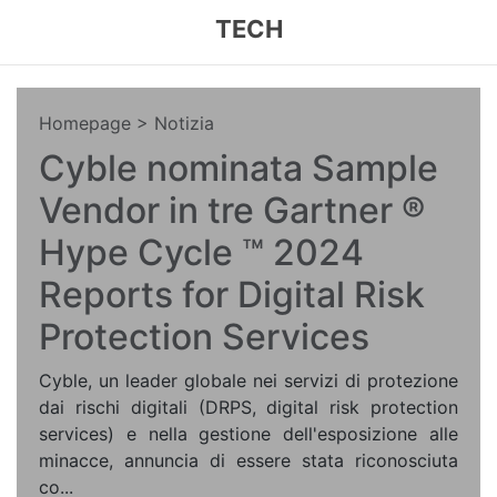
TECH
Homepage
> Notizia
Cyble nominata Sample
Vendor in tre Gartner ®
Hype Cycle ™ 2024
Reports for Digital Risk
Protection Services
Cyble, un leader globale nei servizi di protezione
dai rischi digitali (DRPS, digital risk protection
services) e nella gestione dell'esposizione alle
minacce, annuncia di essere stata riconosciuta
co...