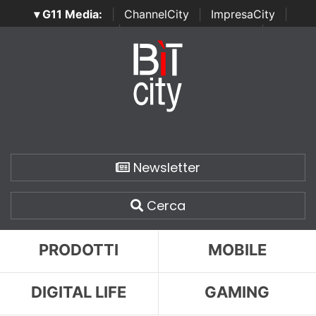
▾ G11 Media:
|
ChannelCity
|
ImpresaCity
|
SecurityOpenLab
|
Italian Channel Awards
|
Italian
Project Awards
|
Italian Security Awards
|
...
Newsletter
Cerca
PRODOTTI
MOBILE
DIGITAL LIFE
GAMING