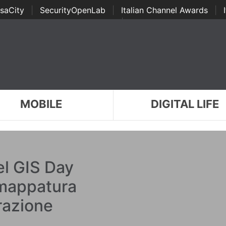
saCity
|
SecurityOpenLab
|
Italian Channel Awards
|
Awards
|
...
MOBILE
DIGITAL LIFE
el GIS Day
 mappatura
razione