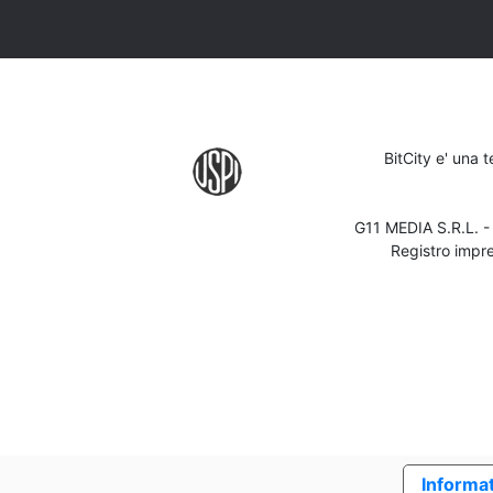
BitCity e' una 
G11 MEDIA S.R.L. 
Registro impr
Informat