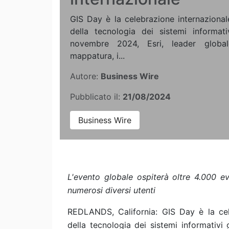
GIS Day è la celebrazione internaziona
della tecnologia dei sistemi informati
novembre 2024, Esri, leader globa
mappatura, i...
Autore:
Business Wire
Pubblicato il:
21/08/2024
Business Wire
L'evento globale ospiterà oltre 4.000 ev
numerosi diversi utenti
REDLANDS, California: GIS Day è la cel
della tecnologia dei sistemi informativi