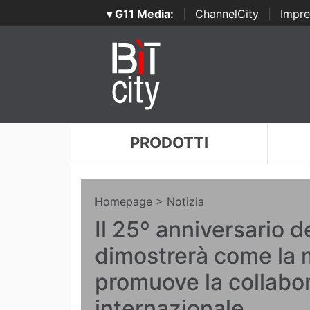
▾ G11 Media:
|
ChannelCity
|
Impre
PRODOTTI
Homepage
> Notizia
Il 25º anniversario d
dimostrerà come la
promuove la collabo
internazionale