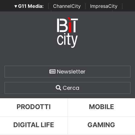
▾ G11 Media:
|
ChannelCity
|
ImpresaCity
|
SecurityOpenLab
|
Italian Channel Awards
|
Italian
Project Awards
|
Italian Security Awards
|
...
Newsletter
Cerca
PRODOTTI
MOBILE
DIGITAL LIFE
GAMING