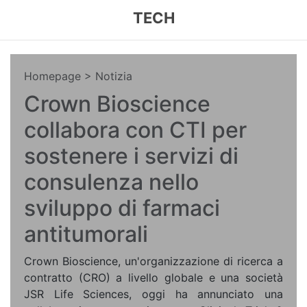
TECH
Homepage
> Notizia
Crown Bioscience
collabora con CTI per
sostenere i servizi di
consulenza nello
sviluppo di farmaci
antitumorali
Crown Bioscience, un'organizzazione di ricerca a
contratto (CRO) a livello globale e una società
JSR Life Sciences, oggi ha annunciato una