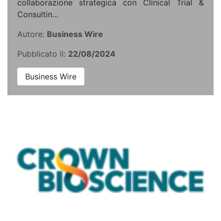
collaborazione strategica con Clinical Trial &
Consultin...
Autore:
Business Wire
Pubblicato il:
22/08/2024
Business Wire