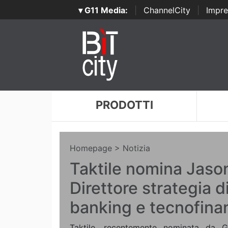
▾ G11 Media:
|
ChannelCity
|
Impre
PRODOTTI
Homepage
> Notizia
Taktile nomina Jaso
Direttore strategia d
banking e tecnofina
Taktile, recentemente nominata da G