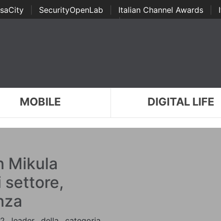
saCity
|
SecurityOpenLab
|
Italian Channel Awards
|
Awards
|
...
MOBILE
DIGITAL LIFE
n Mikula
i settore,
nza
2 leader della categoria