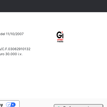
7 del 11/10/2007
VA/C.F.03062910132
ro 30.000 i.v.
Iscriviti alla newsletter
Confermo di aver preso visione
dell'
informativa sulla privacy
Iscriviti
cy