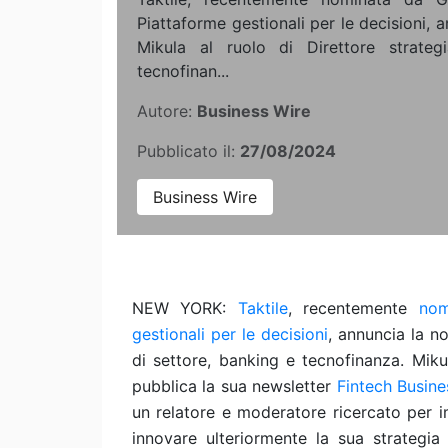
Piattaforme gestionali per le decisioni, 
Mikula al ruolo di Direttore strateg
tecnofinan...
Autore:
Business Wire
Pubblicato il:
27/08/2024
Business Wire
NEW YORK:
Taktile
, recentemente
nom
gestionali per le decisioni
, annuncia la n
di settore, banking e tecnofinanza. Miku
pubblica la sua newsletter
Fintech Busin
un relatore e moderatore ricercato per im
innovare ulteriormente la sua strategia