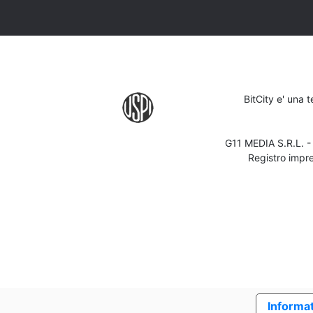
BitCity e' una 
G11 MEDIA S.R.L. 
Registro impr
Informat