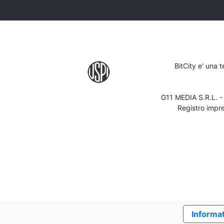
BitCity e' una 
G11 MEDIA S.R.L. 
Registro impr
Informat