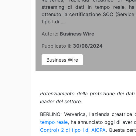
streaming di dati in tempo reale, ha
ottenuto la certificazione SOC (Service
tipo I di ...
Autore:
Business Wire
Pubblicato il:
30/08/2024
Business Wire
Potenziamento della protezione dei dati 
leader del settore.
BERLINO: Ververica, l'azienda creatrice
tempo reale
, ha annunciato oggi di aver 
Control) 2 di tipo I di AICPA
. Questa cert