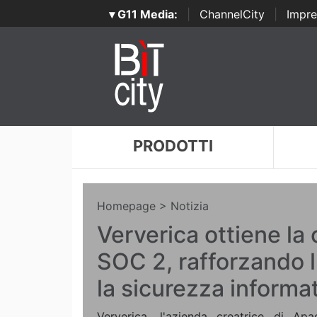
▾ G11 Media:
|
ChannelCity
|
Impre
PRODOTTI
Homepage
> Notizia
Ververica ottiene la 
SOC 2, rafforzando 
la sicurezza informa
Ververica, l'azienda creatrice di Ap