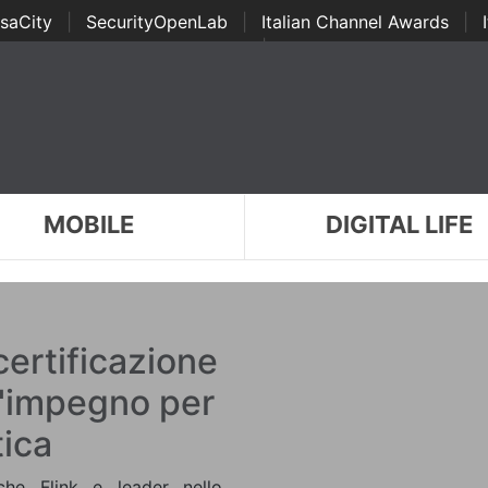
saCity
|
SecurityOpenLab
|
Italian Channel Awards
|
Awards
|
...
MOBILE
DIGITAL LIFE
certificazione
l'impegno per
tica
ache Flink e leader nello