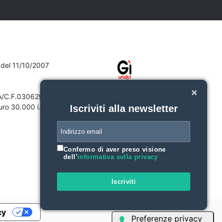
7 del 11/10/2007
VA/C.F.03062910132
ro 30.000 i.v.
Iscriviti alla newsletter
Confermo di aver preso visione
dell'
informativa sulla privacy
Iscriviti
cy